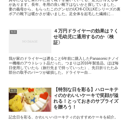
があります。長年、冬用の良い靴下はないかと探していました。
妻の義母から、もらったこのグンゼのUCHI-COLLKEシリーズの裏
ボアの靴下は暖かさが違いました。足全体を起毛した繊維に...
４万円ドライヤーの効果は？く
生活
せ毛幼児に通用するのか〈検
証〉
我が家のドライヤーは遡ること6年前に購入したPanasonicナノイ
ー機種のアウトレット品だった。つまりは2016年製造品。ほぼ毎
日使用していたら（旅行先まで持っていった）、先日折りたたみ
部分の取手のパーツが破損した。ドライヤー自...
【特別な日を彩る】ハローキテ
生活
ィのかわいいケーキで笑顔が溢
れる！とっておきのサプライズ
を贈ろう！
記念日を彩る、かわいいハローキティのおすすめケーキを紹介。