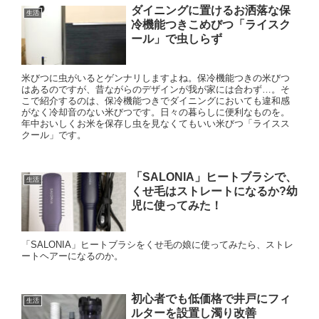
ダイニングに置けるお洒落な保
生活
冷機能つきこめびつ「ライスク
ール」で虫しらず
米びつに虫がいるとゲンナリしますよね。保冷機能つきの米びつ
はあるのですが、昔ながらのデザインが我が家には合わず…。そ
こで紹介するのは、保冷機能つきでダイニングにおいても違和感
がなく冷却音のない米びつです。日々の暮らしに便利なものを。
年中おいしくお米を保存し虫を見なくてもいい米びつ「ライスス
クール」です。
「SALONIA」ヒートブラシで、
生活
くせ毛はストレートになるか?幼
児に使ってみた！
「SALONIA」ヒートブラシをくせ毛の娘に使ってみたら、ストレ
ートヘアーになるのか。
初心者でも低価格で井戸にフィ
生活
ルターを設置し濁り改善