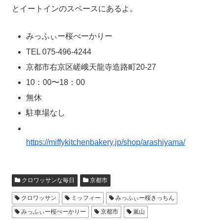
とイートインのスペースにあるよ。
みっふぃー桜べーかりー
TEL 075-496-4244
京都市右京区嵯峨天龍寺造路町20-27
10：00〜18：00
無休
駐車場なし
https://miffykitchenbakery.jp/shop/arashiyama/
クロワッサンな毎日
京都市
クロワッサン
ミッフィー
みっふぃー桜きっちん
みっふぃー桜べーかりー
京都市
嵐山